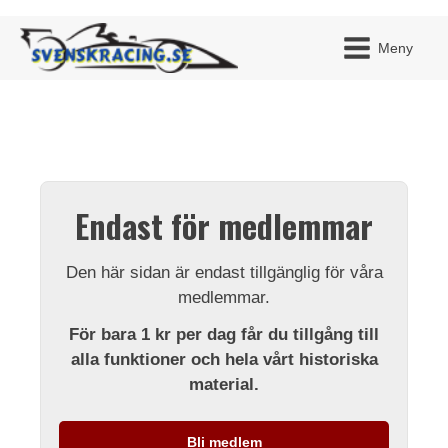
Meny
JAG H
MITT 
Endast för medlemmar
BLI ME
Den här sidan är endast tillgänglig för våra
medlemmar.
För bara 1 kr per dag får du tillgång till
alla funktioner och hela vårt historiska
material.
Bli medlem