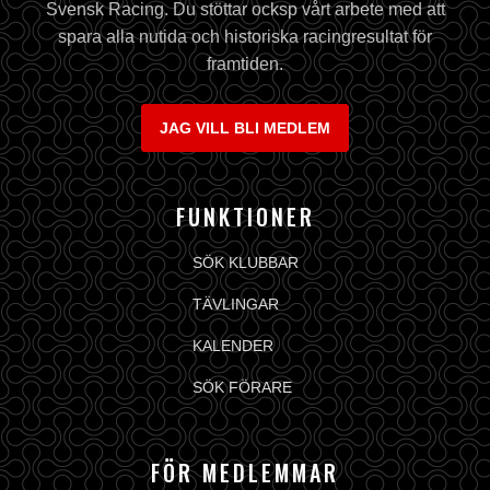
Svensk Racing. Du stöttar ocksp vårt arbete med att
spara alla nutida och historiska racingresultat för
framtiden.
JAG VILL BLI MEDLEM
FUNKTIONER
SÖK KLUBBAR
TÄVLINGAR
KALENDER
SÖK FÖRARE
FÖR MEDLEMMAR