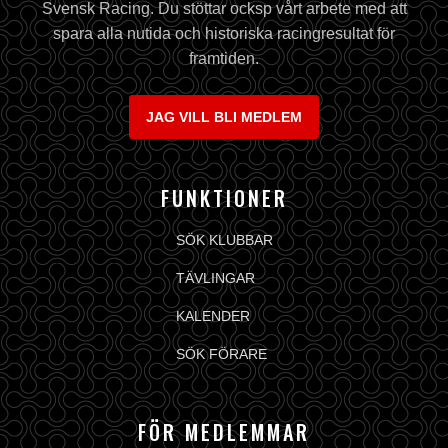
Svensk Racing. Du stöttar ocksp vårt arbete med att
spara alla nutida och historiska racingresultat för
framtiden.
JAG VILL BLI MEDLEM
FUNKTIONER
SÖK KLUBBAR
TÄVLINGAR
KALENDER
SÖK FÖRARE
FÖR MEDLEMMAR