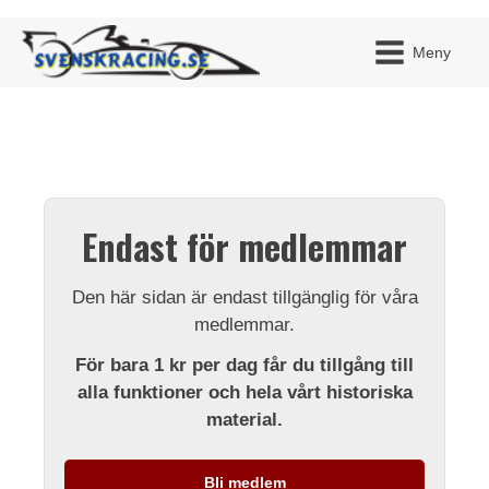
Meny
JAG H
MITT 
Endast för medlemmar
BLI ME
Den här sidan är endast tillgänglig för våra
medlemmar.
För bara 1 kr per dag får du tillgång till
alla funktioner och hela vårt historiska
material.
Bli medlem