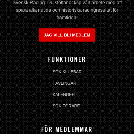
Svensk Racing. Du stöttar ocksp vårt arbete med att
spara alla nutida och historiska racingresultat för
framtiden.
JAG VILL BLI MEDLEM
FUNKTIONER
SÖK KLUBBAR
TÄVLINGAR
KALENDER
SÖK FÖRARE
FÖR MEDLEMMAR