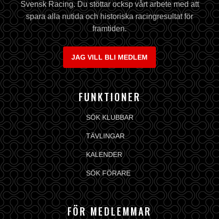
Svensk Racing. Du stöttar ocksp vårt arbete med att
spara alla nutida och historiska racingresultat för
framtiden.
JAG VILL BLI MEDLEM
FUNKTIONER
SÖK KLUBBAR
TÄVLINGAR
KALENDER
SÖK FÖRARE
FÖR MEDLEMMAR