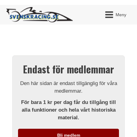
Meny
JAG H
MITT 
Endast för medlemmar
BLI ME
Den här sidan är endast tillgänglig för våra
medlemmar.
För bara 1 kr per dag får du tillgång till
alla funktioner och hela vårt historiska
material.
Bli medlem