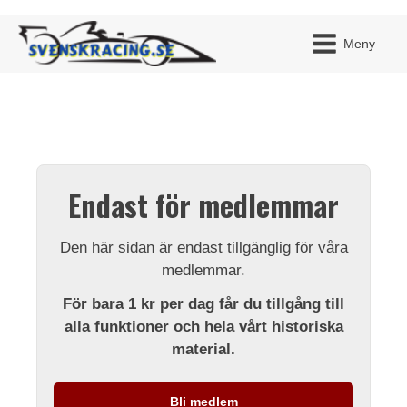
Meny
JAG H
MITT 
Endast för medlemmar
BLI ME
Den här sidan är endast tillgänglig för våra
medlemmar.
För bara 1 kr per dag får du tillgång till
alla funktioner och hela vårt historiska
material.
Bli medlem