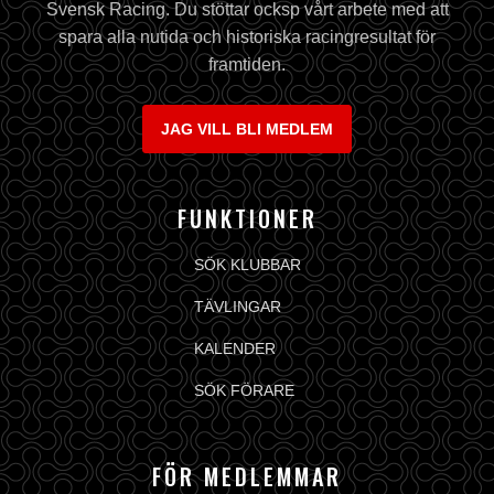
Svensk Racing. Du stöttar ocksp vårt arbete med att
spara alla nutida och historiska racingresultat för
framtiden.
JAG VILL BLI MEDLEM
FUNKTIONER
SÖK KLUBBAR
TÄVLINGAR
KALENDER
SÖK FÖRARE
FÖR MEDLEMMAR