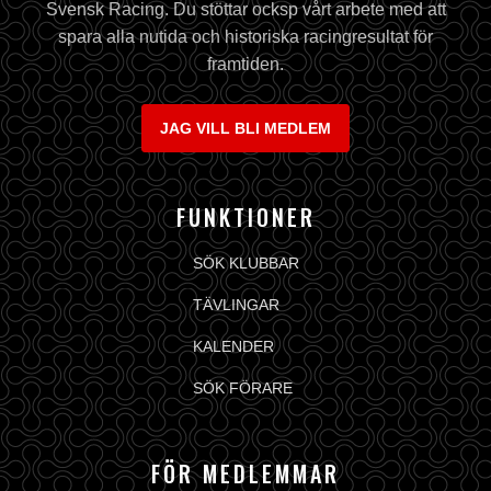
Svensk Racing. Du stöttar ocksp vårt arbete med att
spara alla nutida och historiska racingresultat för
framtiden.
JAG VILL BLI MEDLEM
FUNKTIONER
SÖK KLUBBAR
TÄVLINGAR
KALENDER
SÖK FÖRARE
FÖR MEDLEMMAR