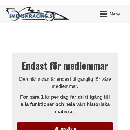
Meny
JAG H
MITT 
Endast för medlemmar
BLI ME
Den här sidan är endast tillgänglig för våra
medlemmar.
För bara 1 kr per dag får du tillgång till
alla funktioner och hela vårt historiska
material.
Bli medlem