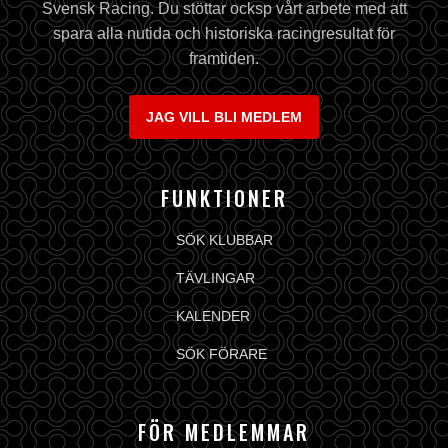
Svensk Racing. Du stöttar ocksp vårt arbete med att
spara alla nutida och historiska racingresultat för
framtiden.
JAG VILL BLI MEDLEM
FUNKTIONER
SÖK KLUBBAR
TÄVLINGAR
KALENDER
SÖK FÖRARE
FÖR MEDLEMMAR