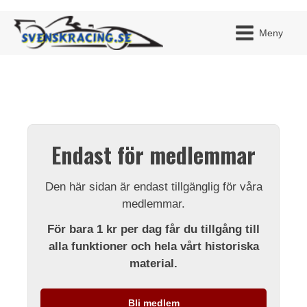
Meny
JAG H
MITT 
Endast för medlemmar
BLI ME
Den här sidan är endast tillgänglig för våra
medlemmar.
För bara 1 kr per dag får du tillgång till
alla funktioner och hela vårt historiska
material.
Bli medlem