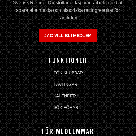
Svensk Racing. Du stöttar ocksp vårt arbete med att
spara alla nutida och historiska racingresultat för
framtiden.
JAG VILL BLI MEDLEM
FUNKTIONER
SÖK KLUBBAR
TÄVLINGAR
KALENDER
SÖK FÖRARE
FÖR MEDLEMMAR