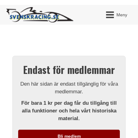
Meny
JAG H
MITT 
Endast för medlemmar
BLI ME
Den här sidan är endast tillgänglig för våra
medlemmar.
För bara 1 kr per dag får du tillgång till
alla funktioner och hela vårt historiska
material.
Bli medlem