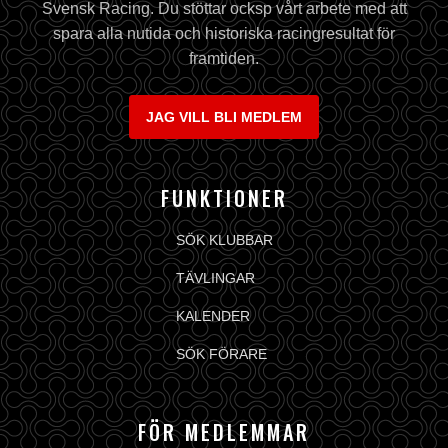
Svensk Racing. Du stöttar ocksp vårt arbete med att
spara alla nutida och historiska racingresultat för
framtiden.
JAG VILL BLI MEDLEM
FUNKTIONER
SÖK KLUBBAR
TÄVLINGAR
KALENDER
SÖK FÖRARE
FÖR MEDLEMMAR