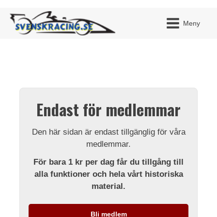
Meny
JAG H
MITT 
Endast för medlemmar
BLI ME
Den här sidan är endast tillgänglig för våra
medlemmar.
För bara 1 kr per dag får du tillgång till
alla funktioner och hela vårt historiska
material.
Bli medlem