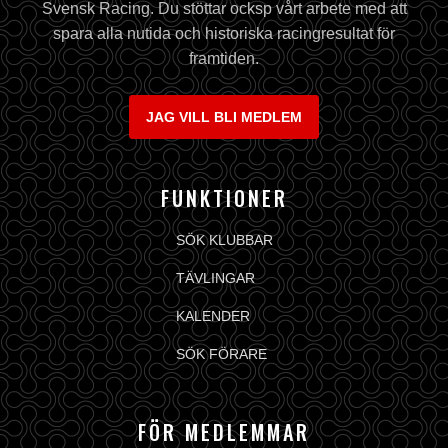
Svensk Racing. Du stöttar ocksp vårt arbete med att
spara alla nutida och historiska racingresultat för
framtiden.
JAG VILL BLI MEDLEM
FUNKTIONER
SÖK KLUBBAR
TÄVLINGAR
KALENDER
SÖK FÖRARE
FÖR MEDLEMMAR