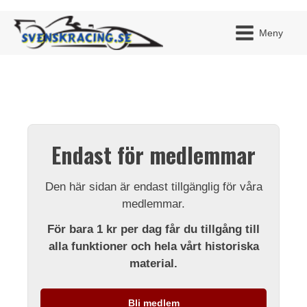
Meny
JAG H
MITT 
Endast för medlemmar
BLI ME
Den här sidan är endast tillgänglig för våra
medlemmar.
För bara 1 kr per dag får du tillgång till
alla funktioner och hela vårt historiska
material.
Bli medlem