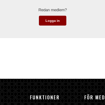
Redan medlem?
Logga in
FUNKTIONER
FÖR ME