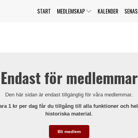
START
MEDLEMSKAP
KALENDER
SENAS
JAG HAR GLÖMT MITT LÖSENORD
MITT KONTO
BLI MEDLEM
Endast för medlemmar
Den här sidan är endast tillgänglig för våra medlemmar.
ra 1 kr per dag får du tillgång till alla funktioner och he
historiska material.
Bli medlem