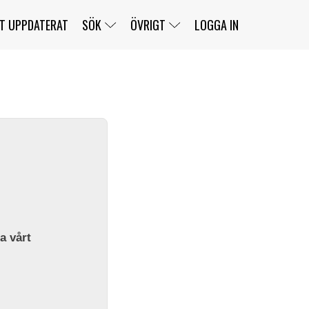
T UPPDATERAT
SÖK
ÖVRIGT
LOGGA IN
SERIER
BANOR
KLASSER
KLUBBAR
FÖRARE
TÄVLINGAR
CUSTOMER PORTAL
NEWSLETTERS UNSUBSCRIBE
SPONSORER
SUPER SALOON
SUPER STAR
GELLERÅSBANAN
LÄNKAR
KOMPLETTERA
PRESS
BENGANS NÖRDSIDA
OM OSS
la vårt
KONTAKT
WEBBSHOP