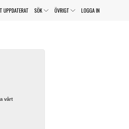
T UPPDATERAT
SÖK
ÖVRIGT
LOGGA IN
SERIER
BANOR
KLASSER
KLUBBAR
FÖRARE
TÄVLINGAR
CUSTOMER PORTAL
NEWSLETTERS UNSUBSCRIBE
SPONSORER
SUPER SALOON
SUPER STAR
GELLERÅSBANAN
LÄNKAR
KOMPLETTERA
PRESS
BENGANS NÖRDSIDA
OM OSS
la vårt
KONTAKT
WEBBSHOP