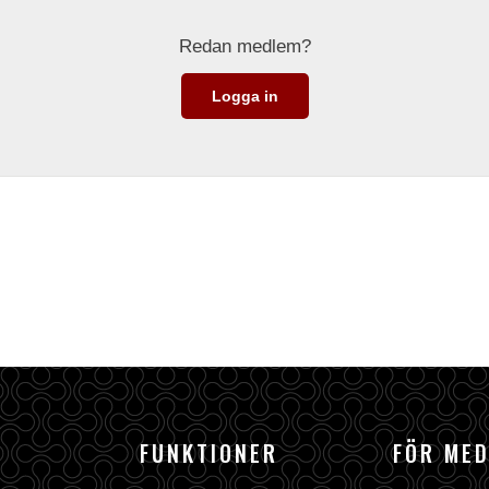
Redan medlem?
Logga in
FUNKTIONER
FÖR ME