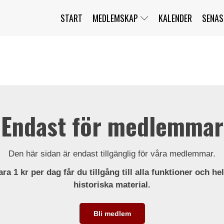
START
MEDLEMSKAP
KALENDER
SENAS
JAG HAR GLÖMT MITT LÖSENORD
MITT KONTO
BLI MEDLEM
Endast för medlemmar
Den här sidan är endast tillgänglig för våra medlemmar.
ra 1 kr per dag får du tillgång till alla funktioner och he
historiska material.
Bli medlem