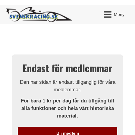
Meny
JAG H
MITT 
Endast för medlemmar
BLI ME
Den här sidan är endast tillgänglig för våra
medlemmar.
För bara 1 kr per dag får du tillgång till
alla funktioner och hela vårt historiska
material.
Bli medlem