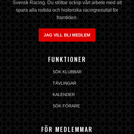
Svensk Racing. Du stöttar ocksp vårt arbete med att
spara alla nutida och historiska racingresultat för
framtiden.
JAG VILL BLI MEDLEM
FUNKTIONER
SÖK KLUBBAR
TÄVLINGAR
KALENDER
SÖK FÖRARE
FÖR MEDLEMMAR