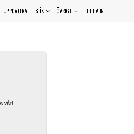
T UPPDATERAT
SÖK
ÖVRIGT
LOGGA IN
SERIER
BANOR
KLASSER
KLUBBAR
FÖRARE
TÄVLINGAR
CUSTOMER PORTAL
NEWSLETTERS UNSUBSCRIBE
SPONSORER
SUPER SALOON
SUPER STAR
GELLERÅSBANAN
LÄNKAR
KOMPLETTERA
PRESS
BENGANS NÖRDSIDA
OM OSS
la vårt
KONTAKT
WEBBSHOP