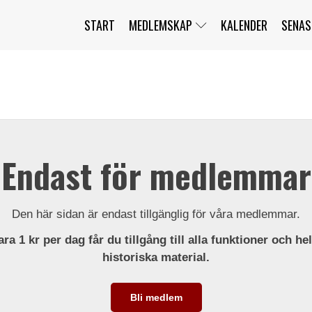
START
MEDLEMSKAP
KALENDER
SENAS
JAG HAR GLÖMT MITT LÖSENORD
MITT KONTO
BLI MEDLEM
Endast för medlemmar
Den här sidan är endast tillgänglig för våra medlemmar.
ra 1 kr per dag får du tillgång till alla funktioner och he
historiska material.
Bli medlem