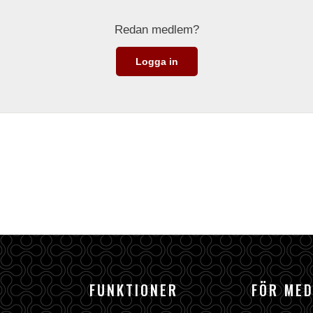
Redan medlem?
Logga in
FUNKTIONER
FÖR ME