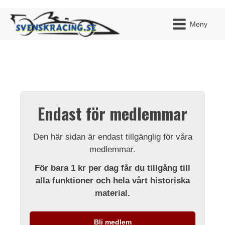
Meny
JAG H
MITT 
Endast för medlemmar
BLI ME
Den här sidan är endast tillgänglig för våra
medlemmar.
För bara 1 kr per dag får du tillgång till
alla funktioner och hela vårt historiska
material.
Bli medlem