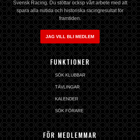
Svensk Racing. Du stöttar ocksp vårt arbete med att
spara alla nutida och historiska racingresultat för
framtiden.
JAG VILL BLI MEDLEM
FUNKTIONER
SÖK KLUBBAR
TÄVLINGAR
KALENDER
SÖK FÖRARE
FÖR MEDLEMMAR