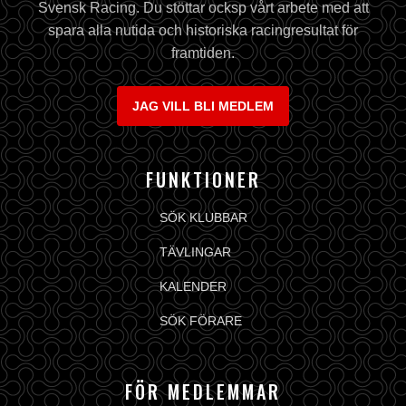
Svensk Racing. Du stöttar ocksp vårt arbete med att
spara alla nutida och historiska racingresultat för
framtiden.
JAG VILL BLI MEDLEM
FUNKTIONER
SÖK KLUBBAR
TÄVLINGAR
KALENDER
SÖK FÖRARE
FÖR MEDLEMMAR