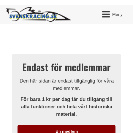
Meny
JAG H
MITT 
Endast för medlemmar
BLI ME
Den här sidan är endast tillgänglig för våra
medlemmar.
För bara 1 kr per dag får du tillgång till
alla funktioner och hela vårt historiska
material.
Bli medlem