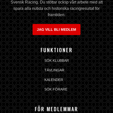
Svensk Racing. Du stöttar ocksp vårt arbete med att
spara alla nutida och historiska racingresultat för
framtiden.
JAG VILL BLI MEDLEM
FUNKTIONER
SÖK KLUBBAR
TÄVLINGAR
KALENDER
SÖK FÖRARE
FÖR MEDLEMMAR