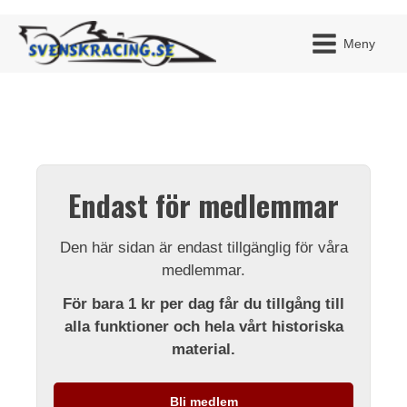
Meny
JAG H
MITT 
Endast för medlemmar
BLI ME
Den här sidan är endast tillgänglig för våra
medlemmar.
För bara 1 kr per dag får du tillgång till
alla funktioner och hela vårt historiska
material.
Bli medlem