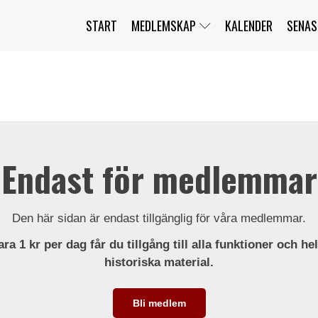
START
MEDLEMSKAP
KALENDER
SENAS
JAG HAR GLÖMT MITT LÖSENORD
MITT KONTO
BLI MEDLEM
Endast för medlemmar
Den här sidan är endast tillgänglig för våra medlemmar.
ra 1 kr per dag får du tillgång till alla funktioner och he
historiska material.
Bli medlem