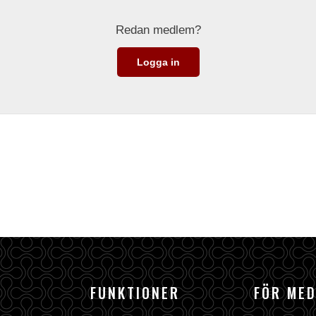
Redan medlem?
Logga in
FUNKTIONER
FÖR ME