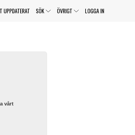
T UPPDATERAT
SÖK
ÖVRIGT
LOGGA IN
SERIER
BANOR
KLASSER
KLUBBAR
FÖRARE
TÄVLINGAR
CUSTOMER PORTAL
NEWSLETTERS UNSUBSCRIBE
SPONSORER
SUPER SALOON
SUPER STAR
GELLERÅSBANAN
LÄNKAR
KOMPLETTERA
PRESS
BENGANS NÖRDSIDA
OM OSS
la vårt
KONTAKT
WEBBSHOP