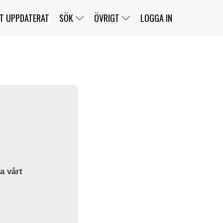
T UPPDATERAT
SÖK
ÖVRIGT
LOGGA IN
SERIER
BANOR
KLASSER
KLUBBAR
FÖRARE
TÄVLINGAR
CUSTOMER PORTAL
NEWSLETTERS UNSUBSCRIBE
SPONSORER
SUPER SALOON
SUPER STAR
GELLERÅSBANAN
LÄNKAR
KOMPLETTERA
PRESS
BENGANS NÖRDSIDA
OM OSS
la vårt
KONTAKT
WEBBSHOP