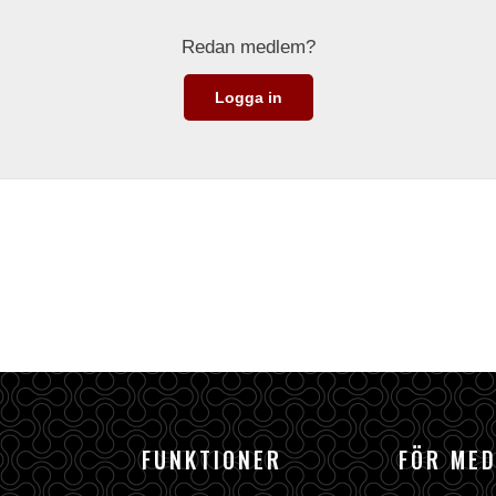
Redan medlem?
Logga in
FUNKTIONER
FÖR ME