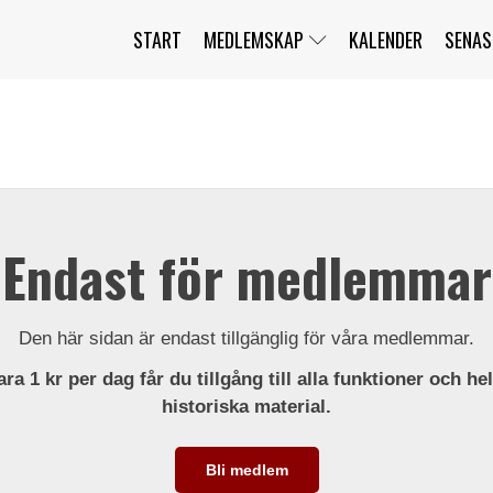
START
MEDLEMSKAP
KALENDER
SENAS
JAG HAR GLÖMT MITT LÖSENORD
MITT KONTO
BLI MEDLEM
Endast för medlemmar
Den här sidan är endast tillgänglig för våra medlemmar.
ra 1 kr per dag får du tillgång till alla funktioner och he
historiska material.
Bli medlem