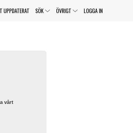
T UPPDATERAT
SÖK
ÖVRIGT
LOGGA IN
SERIER
BANOR
KLASSER
KLUBBAR
FÖRARE
TÄVLINGAR
CUSTOMER PORTAL
NEWSLETTERS UNSUBSCRIBE
SPONSORER
SUPER SALOON
SUPER STAR
GELLERÅSBANAN
LÄNKAR
KOMPLETTERA
PRESS
BENGANS NÖRDSIDA
OM OSS
la vårt
KONTAKT
WEBBSHOP