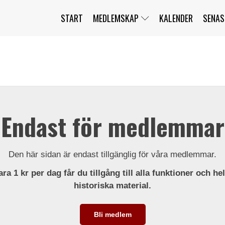
START
MEDLEMSKAP
KALENDER
SENAS
JAG HAR GLÖMT MITT LÖSENORD
MITT KONTO
BLI MEDLEM
Endast för medlemmar
Den här sidan är endast tillgänglig för våra medlemmar.
ra 1 kr per dag får du tillgång till alla funktioner och he
historiska material.
Bli medlem