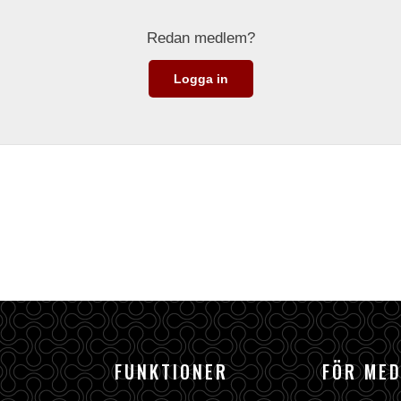
Redan medlem?
Logga in
FUNKTIONER
FÖR ME