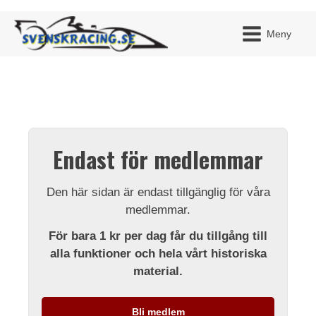
Meny
JAG H
MITT 
Endast för medlemmar
BLI ME
Den här sidan är endast tillgänglig för våra
medlemmar.
För bara 1 kr per dag får du tillgång till
alla funktioner och hela vårt historiska
material.
Bli medlem