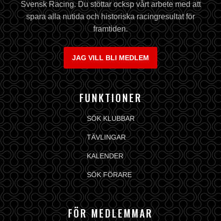
Svensk Racing. Du stöttar ocksp vårt arbete med att
spara alla nutida och historiska racingresultat för
framtiden.
JAG VILL BLI MEDLEM
FUNKTIONER
SÖK KLUBBAR
TÄVLINGAR
KALENDER
SÖK FÖRARE
FÖR MEDLEMMAR