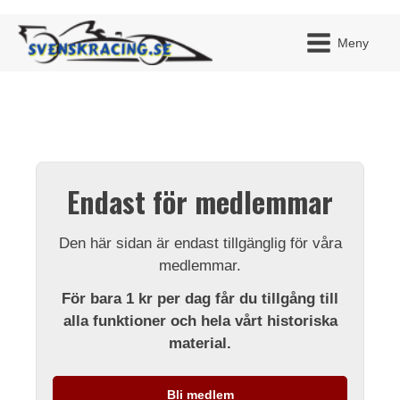
Meny
JAG H
MITT 
Endast för medlemmar
BLI ME
Den här sidan är endast tillgänglig för våra
medlemmar.
För bara 1 kr per dag får du tillgång till
alla funktioner och hela vårt historiska
material.
Bli medlem