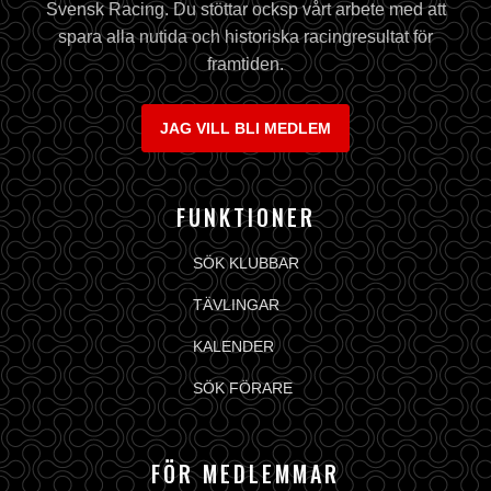
Svensk Racing. Du stöttar ocksp vårt arbete med att
spara alla nutida och historiska racingresultat för
framtiden.
JAG VILL BLI MEDLEM
FUNKTIONER
SÖK KLUBBAR
TÄVLINGAR
KALENDER
SÖK FÖRARE
FÖR MEDLEMMAR