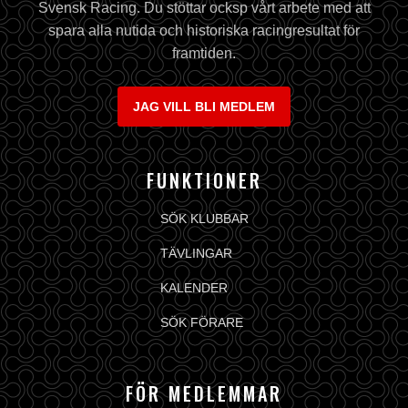
Svensk Racing. Du stöttar ocksp vårt arbete med att
spara alla nutida och historiska racingresultat för
framtiden.
JAG VILL BLI MEDLEM
FUNKTIONER
SÖK KLUBBAR
TÄVLINGAR
KALENDER
SÖK FÖRARE
FÖR MEDLEMMAR