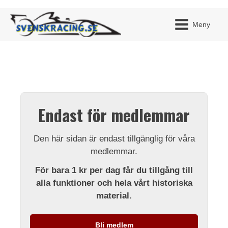
Meny
JAG H
MITT 
Endast för medlemmar
BLI ME
Den här sidan är endast tillgänglig för våra
medlemmar.
För bara 1 kr per dag får du tillgång till
alla funktioner och hela vårt historiska
material.
Bli medlem