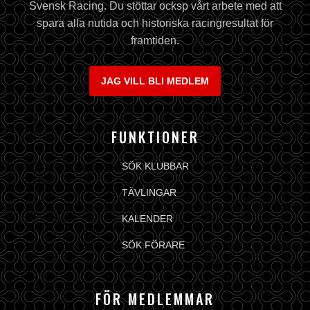
Svensk Racing. Du stöttar ocksp vårt arbete med att
spara alla nutida och historiska racingresultat för
framtiden.
JAG VILL BLI MEDLEM
FUNKTIONER
SÖK KLUBBAR
TÄVLINGAR
KALENDER
SÖK FÖRARE
FÖR MEDLEMMAR