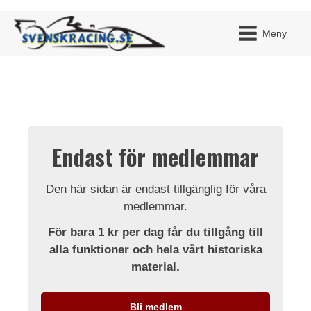
Meny
JAG H
MITT 
Endast för medlemmar
BLI ME
Den här sidan är endast tillgänglig för våra
medlemmar.
För bara 1 kr per dag får du tillgång till
alla funktioner och hela vårt historiska
material.
Bli medlem