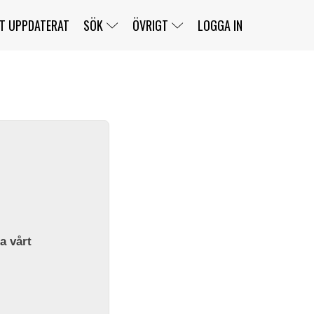
T UPPDATERAT
SÖK
ÖVRIGT
LOGGA IN
SERIER
BANOR
KLASSER
KLUBBAR
FÖRARE
TÄVLINGAR
CUSTOMER PORTAL
NEWSLETTERS UNSUBSCRIBE
SPONSORER
SUPER SALOON
SUPER STAR
GELLERÅSBANAN
LÄNKAR
KOMPLETTERA
PRESS
BENGANS NÖRDSIDA
OM OSS
la vårt
KONTAKT
WEBBSHOP