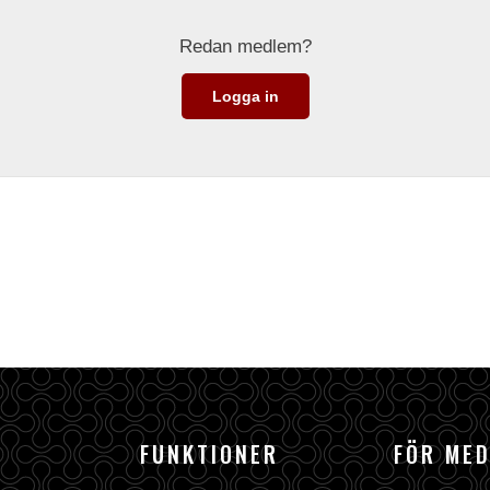
Redan medlem?
Logga in
FUNKTIONER
FÖR ME