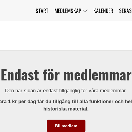
START
MEDLEMSKAP
KALENDER
SENAS
JAG HAR GLÖMT MITT LÖSENORD
MITT KONTO
BLI MEDLEM
Endast för medlemmar
Den här sidan är endast tillgänglig för våra medlemmar.
ra 1 kr per dag får du tillgång till alla funktioner och he
historiska material.
Bli medlem