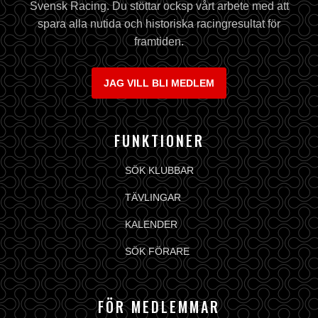
Svensk Racing. Du stöttar ocksp vårt arbete med att
spara alla nutida och historiska racingresultat för
framtiden.
JAG VILL BLI MEDLEM
FUNKTIONER
SÖK KLUBBAR
TÄVLINGAR
KALENDER
SÖK FÖRARE
FÖR MEDLEMMAR