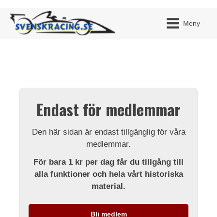
Meny
JAG H
MITT 
Endast för medlemmar
BLI ME
Den här sidan är endast tillgänglig för våra
medlemmar.
För bara 1 kr per dag får du tillgång till
alla funktioner och hela vårt historiska
material.
Bli medlem