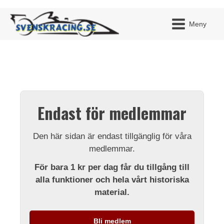
Meny
JAG H
MITT 
Endast för medlemmar
BLI ME
Den här sidan är endast tillgänglig för våra
medlemmar.
För bara 1 kr per dag får du tillgång till
alla funktioner och hela vårt historiska
material.
Bli medlem