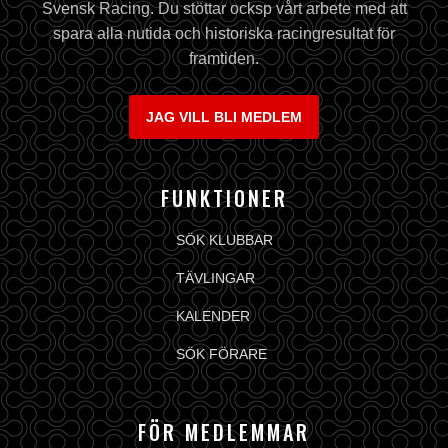
Svensk Racing. Du stöttar ocksp vårt arbete med att
spara alla nutida och historiska racingresultat för
framtiden.
JAG VILL BLI MEDLEM
FUNKTIONER
SÖK KLUBBAR
TÄVLINGAR
KALENDER
SÖK FÖRARE
FÖR MEDLEMMAR