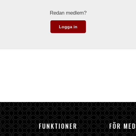
Redan medlem?
Logga in
FUNKTIONER
FÖR ME