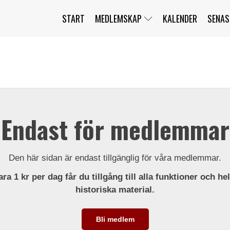
START
MEDLEMSKAP
KALENDER
SENAS
JAG HAR GLÖMT MITT LÖSENORD
MITT KONTO
BLI MEDLEM
Endast för medlemmar
Den här sidan är endast tillgänglig för våra medlemmar.
ra 1 kr per dag får du tillgång till alla funktioner och he
historiska material.
Bli medlem