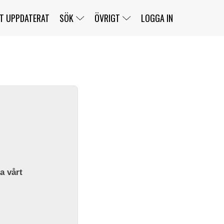
T UPPDATERAT
SÖK
ÖVRIGT
LOGGA IN
SERIER
BANOR
KLASSER
KLUBBAR
FÖRARE
TÄVLINGAR
CUSTOMER PORTAL
NEWSLETTERS UNSUBSCRIBE
SPONSORER
SUPER SALOON
SUPER STAR
GELLERÅSBANAN
LÄNKAR
KOMPLETTERA
PRESS
BENGANS NÖRDSIDA
OM OSS
la vårt
KONTAKT
WEBBSHOP