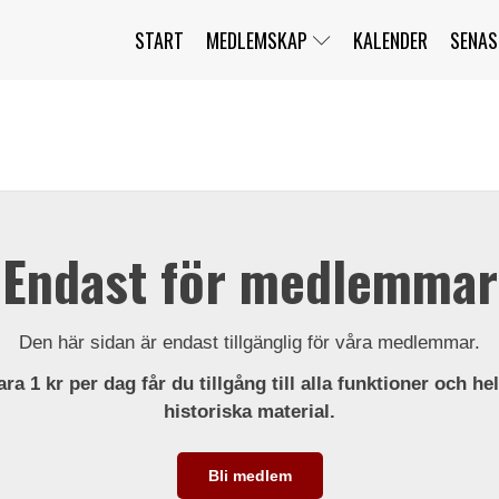
START
MEDLEMSKAP
KALENDER
SENAS
JAG HAR GLÖMT MITT LÖSENORD
MITT KONTO
BLI MEDLEM
Endast för medlemmar
Den här sidan är endast tillgänglig för våra medlemmar.
ra 1 kr per dag får du tillgång till alla funktioner och he
historiska material.
Bli medlem