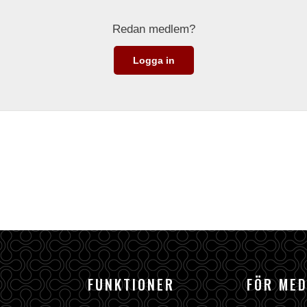
Redan medlem?
Logga in
FUNKTIONER
FÖR ME