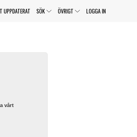
T UPPDATERAT
SÖK
ÖVRIGT
LOGGA IN
SERIER
BANOR
KLASSER
KLUBBAR
FÖRARE
TÄVLINGAR
CUSTOMER PORTAL
NEWSLETTERS UNSUBSCRIBE
SPONSORER
SUPER SALOON
SUPER STAR
GELLERÅSBANAN
LÄNKAR
KOMPLETTERA
PRESS
BENGANS NÖRDSIDA
OM OSS
la vårt
KONTAKT
WEBBSHOP