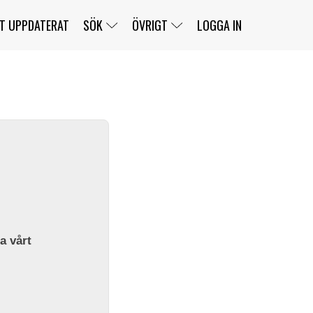
T UPPDATERAT
SÖK
ÖVRIGT
LOGGA IN
SERIER
BANOR
KLASSER
KLUBBAR
FÖRARE
TÄVLINGAR
CUSTOMER PORTAL
NEWSLETTERS UNSUBSCRIBE
SPONSORER
SUPER SALOON
SUPER STAR
GELLERÅSBANAN
LÄNKAR
KOMPLETTERA
PRESS
BENGANS NÖRDSIDA
OM OSS
la vårt
KONTAKT
WEBBSHOP