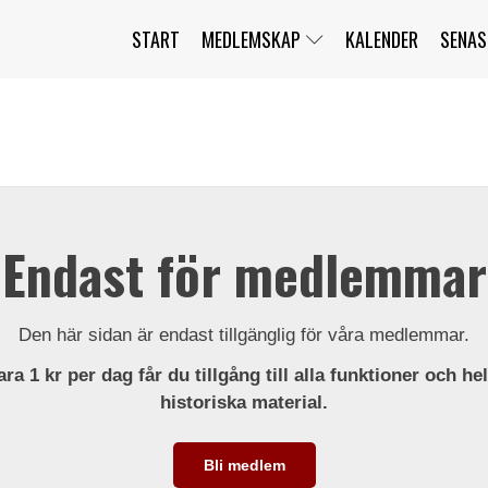
START
MEDLEMSKAP
KALENDER
SENAS
JAG HAR GLÖMT MITT LÖSENORD
MITT KONTO
BLI MEDLEM
Endast för medlemmar
Den här sidan är endast tillgänglig för våra medlemmar.
ra 1 kr per dag får du tillgång till alla funktioner och he
historiska material.
Bli medlem