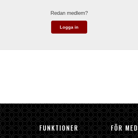
Redan medlem?
Logga in
FUNKTIONER
FÖR ME