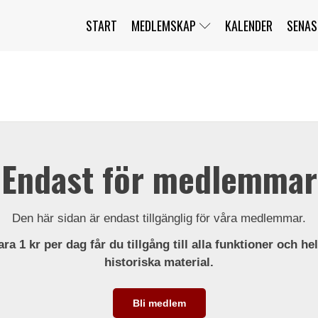
START
MEDLEMSKAP
KALENDER
SENAS
JAG HAR GLÖMT MITT LÖSENORD
MITT KONTO
BLI MEDLEM
Endast för medlemmar
Den här sidan är endast tillgänglig för våra medlemmar.
ra 1 kr per dag får du tillgång till alla funktioner och he
historiska material.
Bli medlem