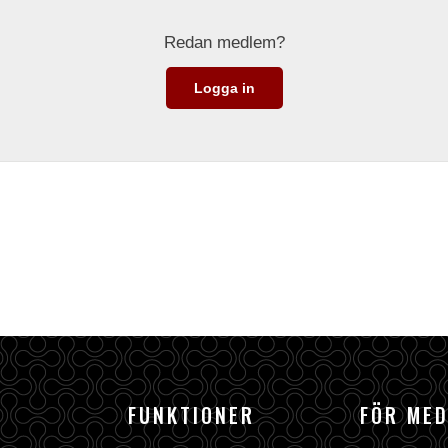
Redan medlem?
Logga in
FUNKTIONER
FÖR ME