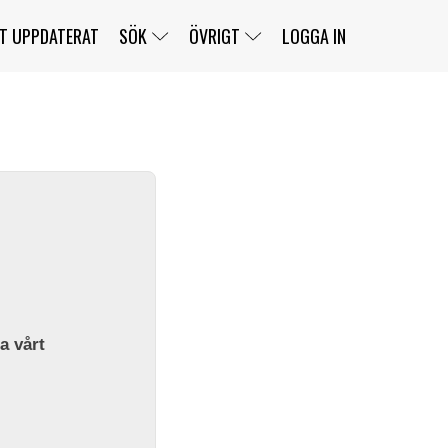
T UPPDATERAT
SÖK
ÖVRIGT
LOGGA IN
SERIER
BANOR
KLASSER
KLUBBAR
FÖRARE
TÄVLINGAR
CUSTOMER PORTAL
NEWSLETTERS UNSUBSCRIBE
SPONSORER
SUPER SALOON
SUPER STAR
GELLERÅSBANAN
LÄNKAR
KOMPLETTERA
PRESS
BENGANS NÖRDSIDA
OM OSS
la vårt
KONTAKT
WEBBSHOP