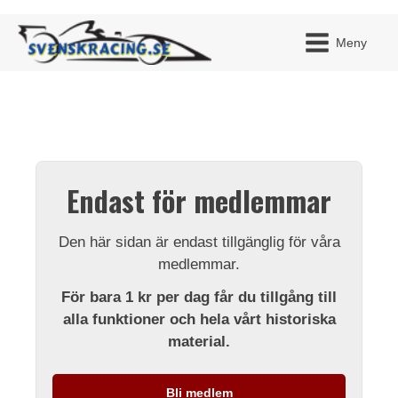
Meny
JAG H
MITT 
Endast för medlemmar
BLI ME
Den här sidan är endast tillgänglig för våra
medlemmar.
För bara 1 kr per dag får du tillgång till
alla funktioner och hela vårt historiska
material.
Bli medlem