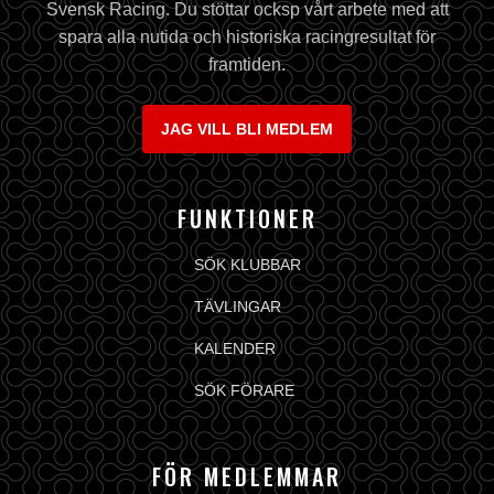
Svensk Racing. Du stöttar ocksp vårt arbete med att
spara alla nutida och historiska racingresultat för
framtiden.
JAG VILL BLI MEDLEM
FUNKTIONER
SÖK KLUBBAR
TÄVLINGAR
KALENDER
SÖK FÖRARE
FÖR MEDLEMMAR