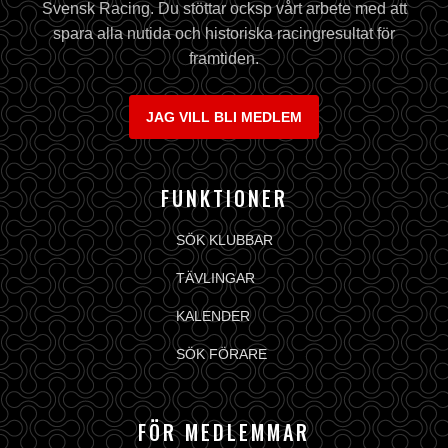
Svensk Racing. Du stöttar ocksp vårt arbete med att
spara alla nutida och historiska racingresultat för
framtiden.
JAG VILL BLI MEDLEM
FUNKTIONER
SÖK KLUBBAR
TÄVLINGAR
KALENDER
SÖK FÖRARE
FÖR MEDLEMMAR