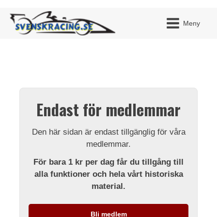
Meny
JAG H
MITT 
Endast för medlemmar
BLI ME
Den här sidan är endast tillgänglig för våra
medlemmar.
För bara 1 kr per dag får du tillgång till
alla funktioner och hela vårt historiska
material.
Bli medlem