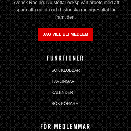
Svensk Racing. Du stöttar ocksp vårt arbete med att
spara alla nutida och historiska racingresultat för
framtiden.
JAG VILL BLI MEDLEM
FUNKTIONER
SÖK KLUBBAR
TÄVLINGAR
KALENDER
SÖK FÖRARE
FÖR MEDLEMMAR