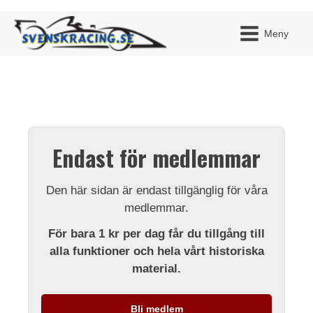
Meny
JAG H
MITT 
Endast för medlemmar
BLI ME
Den här sidan är endast tillgänglig för våra
medlemmar.
För bara 1 kr per dag får du tillgång till
alla funktioner och hela vårt historiska
material.
Bli medlem