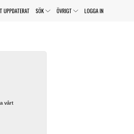
T UPPDATERAT
SÖK
ÖVRIGT
LOGGA IN
SERIER
BANOR
KLASSER
KLUBBAR
FÖRARE
TÄVLINGAR
CUSTOMER PORTAL
NEWSLETTERS UNSUBSCRIBE
SPONSORER
SUPER SALOON
SUPER STAR
GELLERÅSBANAN
LÄNKAR
KOMPLETTERA
PRESS
BENGANS NÖRDSIDA
OM OSS
la vårt
KONTAKT
WEBBSHOP