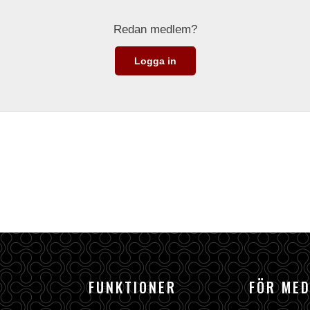
Redan medlem?
Logga in
FUNKTIONER
FÖR ME