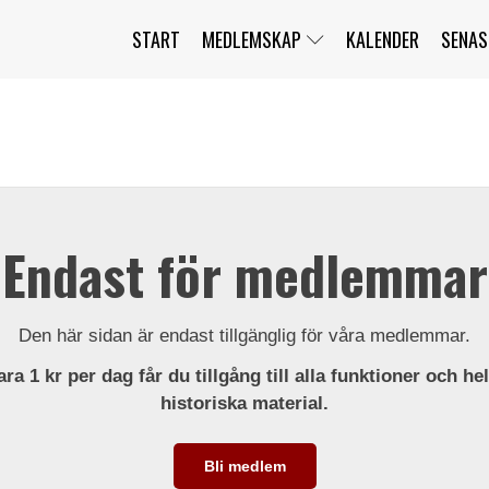
START
MEDLEMSKAP
KALENDER
SENAS
JAG HAR GLÖMT MITT LÖSENORD
MITT KONTO
BLI MEDLEM
Endast för medlemmar
Den här sidan är endast tillgänglig för våra medlemmar.
ra 1 kr per dag får du tillgång till alla funktioner och he
historiska material.
Bli medlem