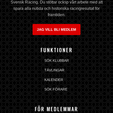
Svensk Racing. Du stöttar ocksp vårt arbete med att
spara alla nutida och historiska racingresultat för
framtiden.
JAG VILL BLI MEDLEM
FUNKTIONER
SÖK KLUBBAR
TÄVLINGAR
KALENDER
SÖK FÖRARE
FÖR MEDLEMMAR