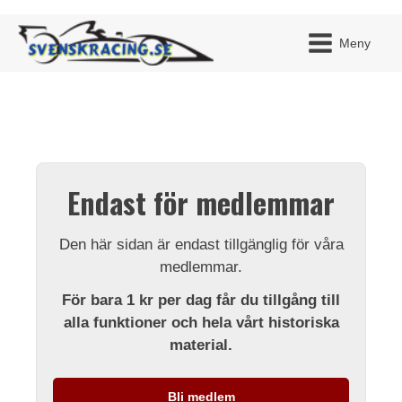
Meny
JAG H
MITT 
Endast för medlemmar
BLI ME
Den här sidan är endast tillgänglig för våra
medlemmar.
För bara 1 kr per dag får du tillgång till
alla funktioner och hela vårt historiska
material.
Bli medlem