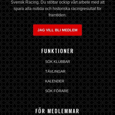
Svensk Racing. Du stöttar ocksp vårt arbete med att
spara alla nutida och historiska racingresultat för
framtiden.
JAG VILL BLI MEDLEM
FUNKTIONER
SÖK KLUBBAR
TÄVLINGAR
KALENDER
SÖK FÖRARE
FÖR MEDLEMMAR