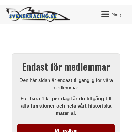
Meny
JAG H
MITT 
Endast för medlemmar
BLI ME
Den här sidan är endast tillgänglig för våra
medlemmar.
För bara 1 kr per dag får du tillgång till
alla funktioner och hela vårt historiska
material.
Bli medlem