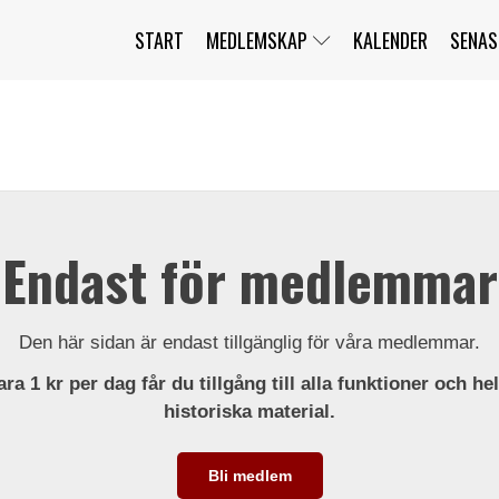
START
MEDLEMSKAP
KALENDER
SENAS
JAG HAR GLÖMT MITT LÖSENORD
MITT KONTO
BLI MEDLEM
Endast för medlemmar
Den här sidan är endast tillgänglig för våra medlemmar.
ra 1 kr per dag får du tillgång till alla funktioner och he
historiska material.
Bli medlem