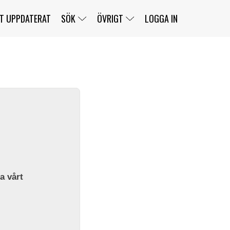
T UPPDATERAT
SÖK
ÖVRIGT
LOGGA IN
SERIER
BANOR
KLASSER
KLUBBAR
FÖRARE
TÄVLINGAR
CUSTOMER PORTAL
NEWSLETTERS UNSUBSCRIBE
SPONSORER
SUPER SALOON
SUPER STAR
GELLERÅSBANAN
LÄNKAR
KOMPLETTERA
PRESS
BENGANS NÖRDSIDA
OM OSS
la vårt
KONTAKT
WEBBSHOP