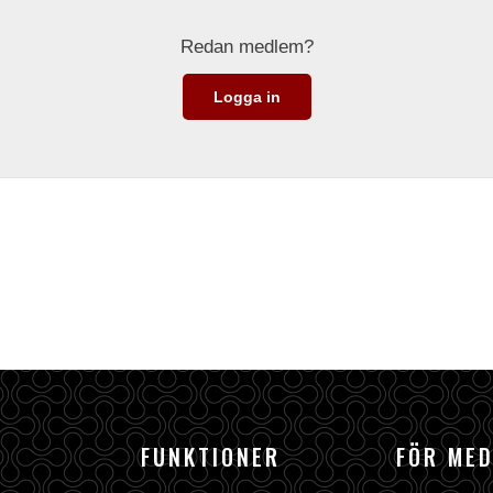
Redan medlem?
Logga in
FUNKTIONER
FÖR ME