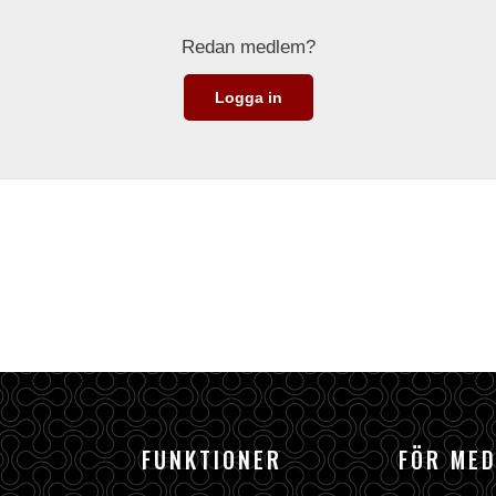
Redan medlem?
Logga in
FUNKTIONER
FÖR ME