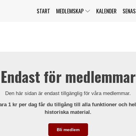
START
MEDLEMSKAP
KALENDER
SENAS
JAG HAR GLÖMT MITT LÖSENORD
MITT KONTO
BLI MEDLEM
Endast för medlemmar
Den här sidan är endast tillgänglig för våra medlemmar.
ra 1 kr per dag får du tillgång till alla funktioner och he
historiska material.
Bli medlem