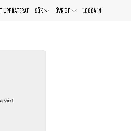
T UPPDATERAT
SÖK
ÖVRIGT
LOGGA IN
SERIER
BANOR
KLASSER
KLUBBAR
FÖRARE
TÄVLINGAR
CUSTOMER PORTAL
NEWSLETTERS UNSUBSCRIBE
SPONSORER
SUPER SALOON
SUPER STAR
GELLERÅSBANAN
LÄNKAR
KOMPLETTERA
PRESS
BENGANS NÖRDSIDA
OM OSS
la vårt
KONTAKT
WEBBSHOP