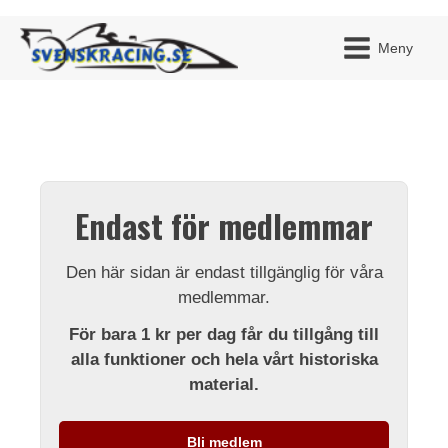
Meny
JAG H
MITT 
Endast för medlemmar
BLI ME
Den här sidan är endast tillgänglig för våra
medlemmar.
För bara 1 kr per dag får du tillgång till
alla funktioner och hela vårt historiska
material.
Bli medlem