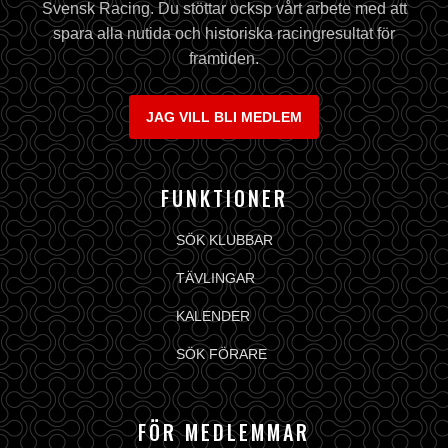
Svensk Racing. Du stöttar ocksp vårt arbete med att
spara alla nutida och historiska racingresultat för
framtiden.
JAG VILL BLI MEDLEM
FUNKTIONER
SÖK KLUBBAR
TÄVLINGAR
KALENDER
SÖK FÖRARE
FÖR MEDLEMMAR