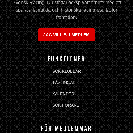
Svensk Racing. Du stöttar ocksp vårt arbete med att
spara alla nutida och historiska racingresultat för
framtiden.
JAG VILL BLI MEDLEM
FUNKTIONER
SÖK KLUBBAR
TÄVLINGAR
KALENDER
SÖK FÖRARE
FÖR MEDLEMMAR