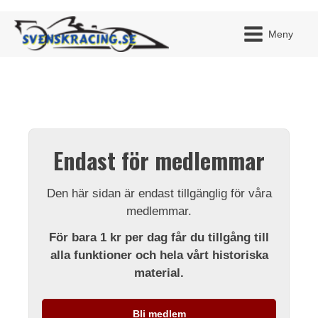
Meny
JAG H
MITT 
Endast för medlemmar
BLI ME
Den här sidan är endast tillgänglig för våra
medlemmar.
För bara 1 kr per dag får du tillgång till
alla funktioner och hela vårt historiska
material.
Bli medlem