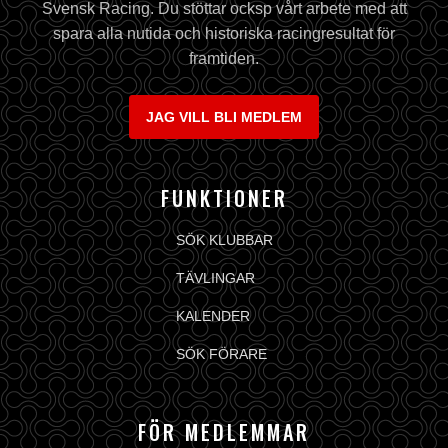
Svensk Racing. Du stöttar ocksp vårt arbete med att
spara alla nutida och historiska racingresultat för
framtiden.
JAG VILL BLI MEDLEM
FUNKTIONER
SÖK KLUBBAR
TÄVLINGAR
KALENDER
SÖK FÖRARE
FÖR MEDLEMMAR