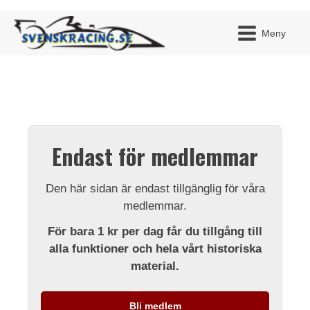
Meny
JAG H
MITT 
Endast för medlemmar
BLI ME
Den här sidan är endast tillgänglig för våra
medlemmar.
För bara 1 kr per dag får du tillgång till
alla funktioner och hela vårt historiska
material.
Bli medlem