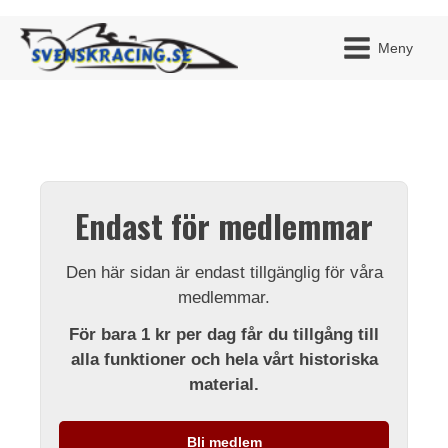
Meny
JAG H
MITT 
Endast för medlemmar
BLI ME
Den här sidan är endast tillgänglig för våra
medlemmar.
För bara 1 kr per dag får du tillgång till
alla funktioner och hela vårt historiska
material.
Bli medlem