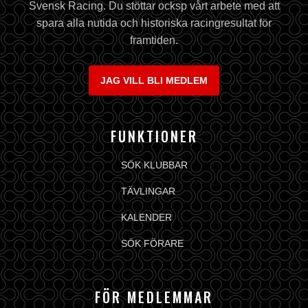
Svensk Racing. Du stöttar ocksp vårt arbete med att
spara alla nutida och historiska racingresultat för
framtiden.
JAG VILL BLI MEDLEM
FUNKTIONER
SÖK KLUBBAR
TÄVLINGAR
KALENDER
SÖK FÖRARE
FÖR MEDLEMMAR