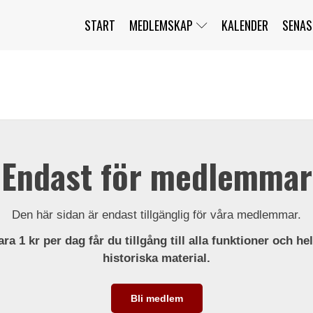
START
MEDLEMSKAP
KALENDER
SENAS
JAG HAR GLÖMT MITT LÖSENORD
MITT KONTO
BLI MEDLEM
Endast för medlemmar
Den här sidan är endast tillgänglig för våra medlemmar.
ra 1 kr per dag får du tillgång till alla funktioner och he
historiska material.
Bli medlem