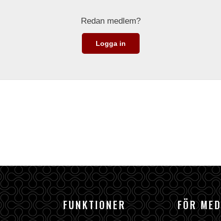
Redan medlem?
Logga in
FUNKTIONER
FÖR ME