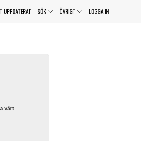
T UPPDATERAT
SÖK
ÖVRIGT
LOGGA IN
SERIER
BANOR
KLASSER
KLUBBAR
FÖRARE
TÄVLINGAR
CUSTOMER PORTAL
NEWSLETTERS UNSUBSCRIBE
SPONSORER
SUPER SALOON
SUPER STAR
GELLERÅSBANAN
LÄNKAR
KOMPLETTERA
PRESS
BENGANS NÖRDSIDA
OM OSS
la vårt
KONTAKT
WEBBSHOP