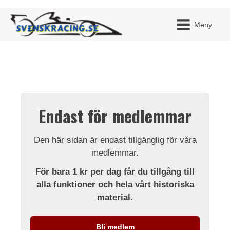
Meny
JAG H
MITT 
Endast för medlemmar
BLI ME
Den här sidan är endast tillgänglig för våra
medlemmar.
För bara 1 kr per dag får du tillgång till
alla funktioner och hela vårt historiska
material.
Bli medlem