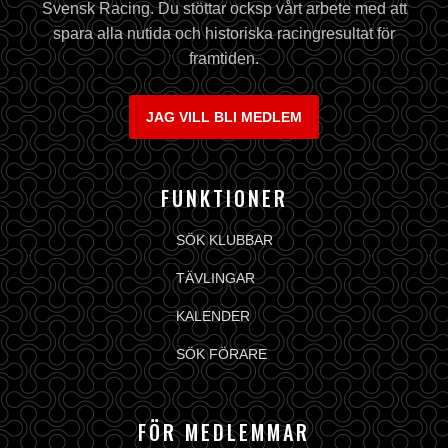
Svensk Racing. Du stöttar ocksp vårt arbete med att
spara alla nutida och historiska racingresultat för
framtiden.
JAG VILL BLI MEDLEM
FUNKTIONER
SÖK KLUBBAR
TÄVLINGAR
KALENDER
SÖK FÖRARE
FÖR MEDLEMMAR