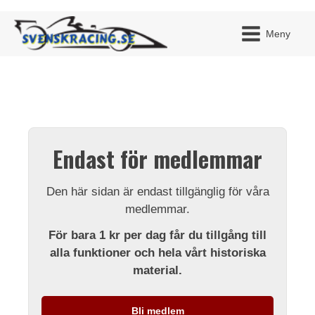
Meny
JAG H
MITT 
Endast för medlemmar
BLI ME
Den här sidan är endast tillgänglig för våra
medlemmar.
För bara 1 kr per dag får du tillgång till
alla funktioner och hela vårt historiska
material.
Bli medlem