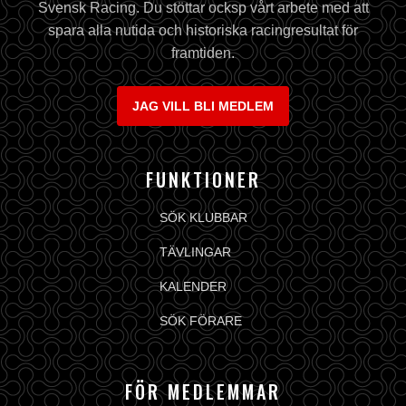
Svensk Racing. Du stöttar ocksp vårt arbete med att
spara alla nutida och historiska racingresultat för
framtiden.
JAG VILL BLI MEDLEM
FUNKTIONER
SÖK KLUBBAR
TÄVLINGAR
KALENDER
SÖK FÖRARE
FÖR MEDLEMMAR