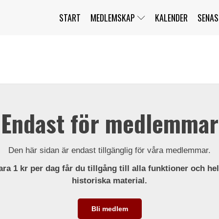
START
MEDLEMSKAP
KALENDER
SENAS
JAG HAR GLÖMT MITT LÖSENORD
MITT KONTO
BLI MEDLEM
Endast för medlemmar
Den här sidan är endast tillgänglig för våra medlemmar.
ra 1 kr per dag får du tillgång till alla funktioner och he
historiska material.
Bli medlem