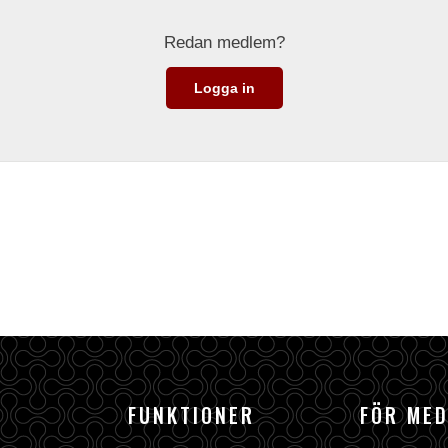
Redan medlem?
Logga in
FUNKTIONER
FÖR ME