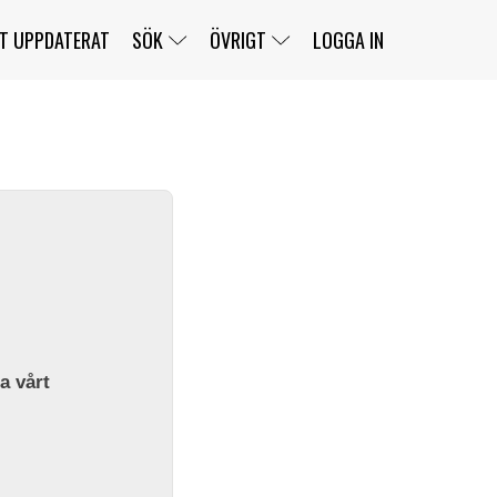
T UPPDATERAT
SÖK
ÖVRIGT
LOGGA IN
SERIER
BANOR
KLASSER
KLUBBAR
FÖRARE
TÄVLINGAR
CUSTOMER PORTAL
NEWSLETTERS UNSUBSCRIBE
SPONSORER
SUPER SALOON
SUPER STAR
GELLERÅSBANAN
LÄNKAR
KOMPLETTERA
PRESS
BENGANS NÖRDSIDA
OM OSS
la vårt
KONTAKT
WEBBSHOP