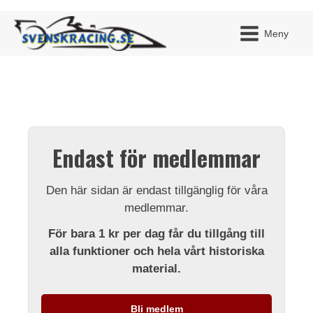
Meny
JAG H
MITT 
Endast för medlemmar
BLI ME
Den här sidan är endast tillgänglig för våra
medlemmar.
För bara 1 kr per dag får du tillgång till
alla funktioner och hela vårt historiska
material.
Bli medlem