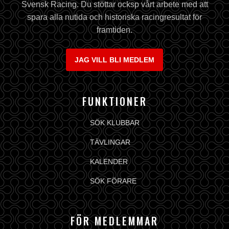
Svensk Racing. Du stöttar ocksp vårt arbete med att
spara alla nutida och historiska racingresultat för
framtiden.
JAG VILL BLI MEDLEM
FUNKTIONER
SÖK KLUBBAR
TÄVLINGAR
KALENDER
SÖK FÖRARE
FÖR MEDLEMMAR