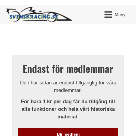
Meny
JAG H
MITT 
Endast för medlemmar
BLI ME
Den här sidan är endast tillgänglig för våra
medlemmar.
För bara 1 kr per dag får du tillgång till
alla funktioner och hela vårt historiska
material.
Bli medlem