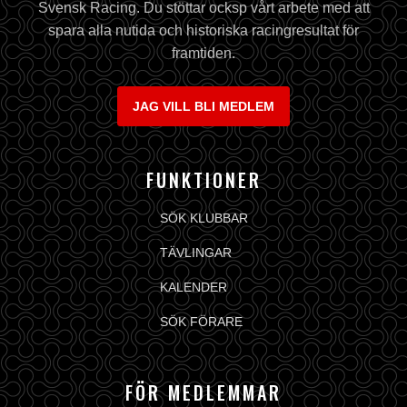
Svensk Racing. Du stöttar ocksp vårt arbete med att
spara alla nutida och historiska racingresultat för
framtiden.
JAG VILL BLI MEDLEM
FUNKTIONER
SÖK KLUBBAR
TÄVLINGAR
KALENDER
SÖK FÖRARE
FÖR MEDLEMMAR