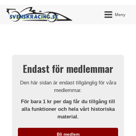
Meny
JAG H
MITT 
Endast för medlemmar
BLI ME
Den här sidan är endast tillgänglig för våra
medlemmar.
För bara 1 kr per dag får du tillgång till
alla funktioner och hela vårt historiska
material.
Bli medlem