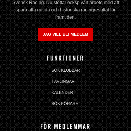
Svensk Racing. Du stöttar ocksp vårt arbete med att
spara alla nutida och historiska racingresultat för
framtiden.
JAG VILL BLI MEDLEM
FUNKTIONER
SÖK KLUBBAR
TÄVLINGAR
KALENDER
SÖK FÖRARE
FÖR MEDLEMMAR